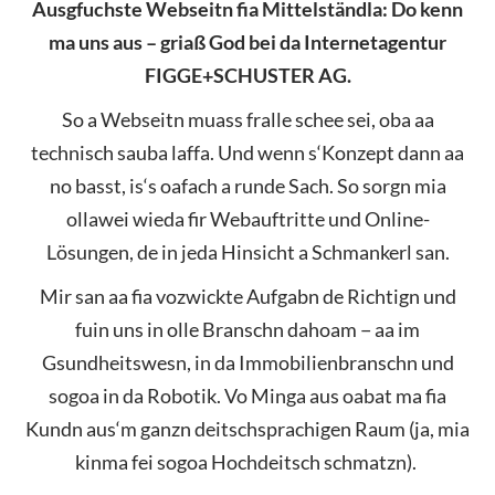
Ausgfuchste Webseitn fia Mittelständla:
Do kenn
ma uns aus
– griaß God bei da Internetagentur
FIGGE+SCHUSTER AG.
So a Webseitn muass fralle schee sei, oba aa
technisch sauba laffa. Und wenn s‘Konzept dann aa
no basst, is‘s oafach a runde Sach. So sorgn mia
ollawei wieda fir Webauftritte und Online-
Lösungen, de in jeda Hinsicht a Schmankerl san.
Mir san aa fia vozwickte Aufgabn de Richtign und
fuin uns in olle Branschn dahoam − aa im
Gsundheitswesn, in da Immobilienbranschn und
sogoa in da Robotik. Vo Minga aus oabat ma fia
Kundn aus‘m ganzn deitschsprachigen Raum (ja, mia
kinma fei sogoa Hochdeitsch schmatzn).