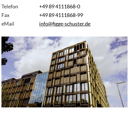
Telefon
+49 89 4111868-0
Fax
+49 89 4111868-99
eMail
info
@
figge-schuster.de