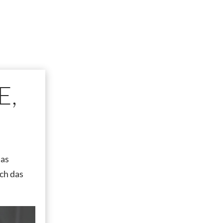
E,
das
ch das