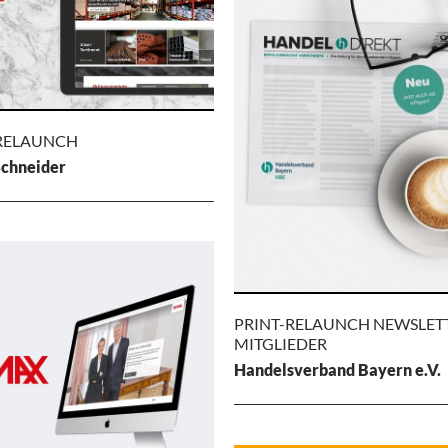
 RELAUNCH
chneider
SITE
AUNCH
 Schneider
PRINT-RELAUNCH NEWSLET
ption, Gestaltung und
MITGLIEDER
-Umsetzung für die Filialen von
Handelsverband Bayern e.V.
chneider in Süd-Ost Bayern und
PRINT-RELA