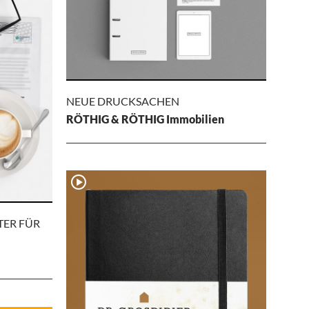
NEUE DRUCKSACHEN
RÖTHIG & RÖTHIG Immobilien
NEUE
DRUCKSACHEN
RÖTHIG & RÖTHIG Immobilien
TER FÜR
Ausarbeitung mehrer Printprodukte inkl.
umfassender Geschäftsausstattung
passend zum neuen Logo und Corporate
Design des Maklerbüros.
UNCH