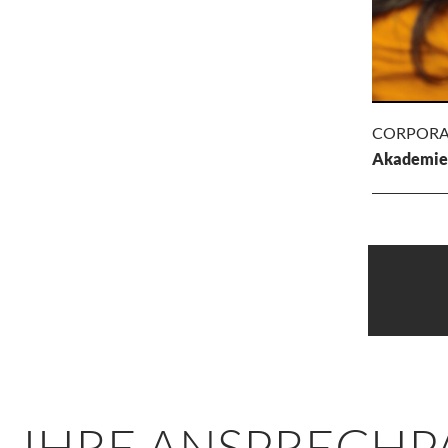
CORPORA
Akademie
COR
DES
Akademi
Konzeptio
des neuen 
Experten 
Handel.
IHRE ANSPRECHP