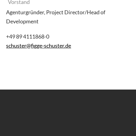
Vorstand
Agenturgründer, Project Director/Head of
Development
+49 89 4111868-0
schuster
@
figge-schuster.de