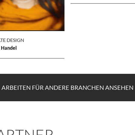
WEBSITE
RELAUNCH
Deutsche Biotech Innovati
TE DESIGN
Relaunch des Webauftritts der 
 Handel
Biotech Innovativ AG, sowie ein
Fotoshootings.
PORATE
IGN
ARBEITEN FÜR ANDERE BRANCHEN ANSEHEN
e Handel
n, Gestaltung und Umsetzung
Erscheinungsbildes für den
der Erwachsenenbildung im
ARTNER