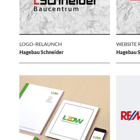
LOGO-RELAUNCH
WEBSITE
Hagebau Schneider
Hagebau S
LOGO-RELAUNCH
WEB
REL
Hagebau Schneider
Neu-Konzeption und Gestaltung des Logos
Hagebau
des Schneider Baucentrums.
Neu-Konze
Technische
Hagebau S
Kuftstein.