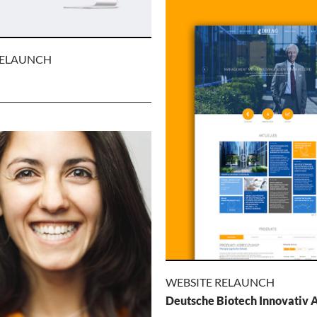
NEWSLETTER
MITGLIEDER
RELAUNCH
Handelsverband Bayern e.V
Für den Handelsverband Bayer
das Layout der Mitgliederzeitsch
Handel direkt komplett neu aufg
MAX
und als e-Paper auch für die die
AUNCH
Nutzung optimiert.
r eine erfolgreiche und auffällige
-Positionierung im Franchise-
 der RE/MAX Partner.
g von Imagevideos und
s der Werbeagentur
CHUSTER
WEBSITE RELAUNCH
Deutsche Biotech Innovativ 