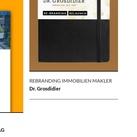
 FÜR
.
n wurde
rift
earbeitet
 mobile
REBRANDING IMMOBILIEN MAKLER
Dr. Grosdidier
REBRANDING
IMMOBILIEN
MAKLER
AG