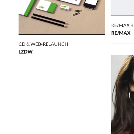
RE/MAX 
RE/MAX
CD & WEB-RELAUNCH
RE/
LZDW
REL
CD & WEB-
RE/MAX
RELAUNCH
Beispiel fü
online Neu
LZDW
Dschungel
Logo-Überarbeitung (Logo-Shaping),
Erstellun
Erstellung einer neuen
Interview
Geschäftsausstattung und komplette
FIGGE+S
Neukonzeption und Erstellung des Online
Auftritts.